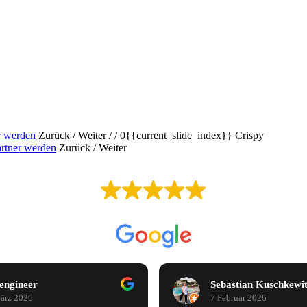
r werden
Zurück
/
Weiter
/
/
0{{current_slide_index}}
Crispy
rtner werden
Zurück
/
Weiter
AUSGEZEICHNET
Basierend auf
1.601 Bewertungen
bastian Kuschkewitz
Tugce Yildirim
Februar 2026
30 Januar 2026