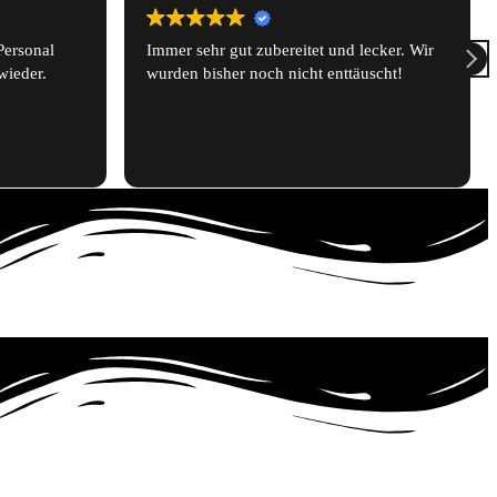
lecker. Wir
Delicious food, prime location.
äuscht!