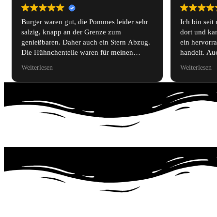
Ich bin seit mindestens sechs Jahren Kunde
Sehr guter
dort und kann bestätigen, dass es sich um
Freundlich
ein hervorragendes Burgerrestaurant
handelt. Auch der Laden ist ausgezeichnet.
Parkmöglichkeiten sind direkt am
Weiterlesen
Limbecker Platz in dem Parkhaus
vorhanden.