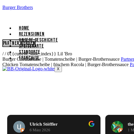
Burger Brothers
HOME
REZENSIONEN
UNSERE GESCHICHTE
Partner werden
SPEISEKARTE
STANDORTE
/
/
0{{current_slide_index}}
Lil 'Bro
FRANCHISE
Burger
Cheddarkäse | Tomatenscheibe | Burger-Brotherssauce
Partne
Chicken
Tomatenscheibe | frischem Rucola | Burger-Brotherssauce
Pa
X
theengineer
Se
1 März 2026
7 